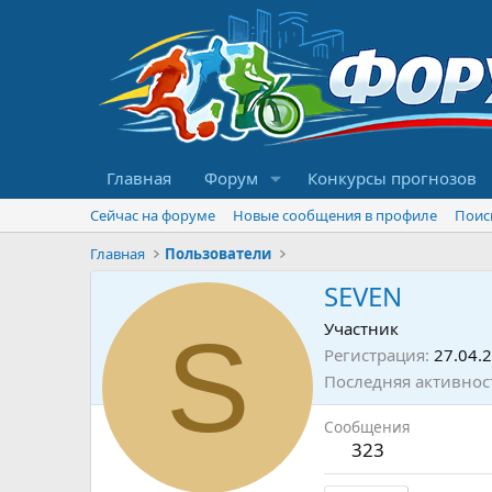
Главная
Форум
Конкурсы прогнозов
Сейчас на форуме
Новые сообщения в профиле
Поис
Главная
Пользователи
SEVEN
S
Участник
Регистрация
27.04.
Последняя активнос
Сообщения
323