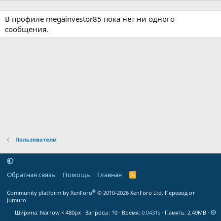
В профиле megainvestor85 пока нет ни одного
сообщения.
Пользователи
Обратная связь
Помощь
Главная
R
S
S
®
Community platform by XenForo
© 2010-2026 XenForo Ltd.
Перевод от
Jumuro
Ширина
Запросы
10
Время
0.0431s
Память
2.49MB