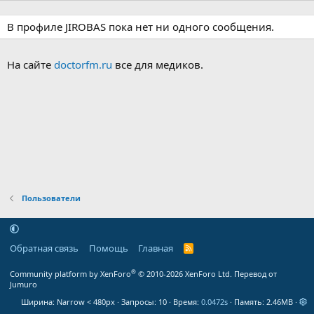
В профиле JIROBAS пока нет ни одного сообщения.
На сайте
doctorfm.ru
все для медиков.
Пользователи
Обратная связь
Помощь
Главная
R
S
S
®
Community platform by XenForo
© 2010-2026 XenForo Ltd.
Перевод от
Jumuro
Ширина
Запросы
10
Время
0.0472s
Память
2.46MB