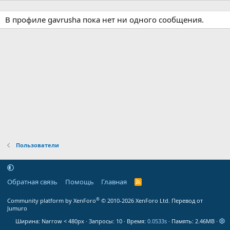
В профиле gavrusha пока нет ни одного сообщения.
Пользователи
Обратная связь
Помощь
Главная
R
S
S
®
Community platform by XenForo
© 2010-2026 XenForo Ltd.
Перевод от
Jumuro
Ширина
Запросы
10
Время
0.0533s
Память
2.46MB