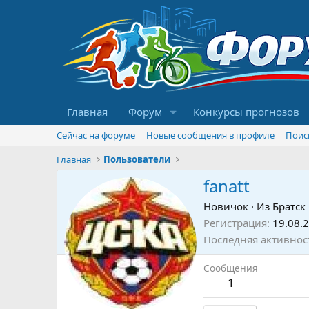
Главная
Форум
Конкурсы прогнозов
Сейчас на форуме
Новые сообщения в профиле
Поис
Главная
Пользователи
fanatt
Новичок
·
Из
Братск
Регистрация
19.08.
Последняя активнос
Сообщения
1