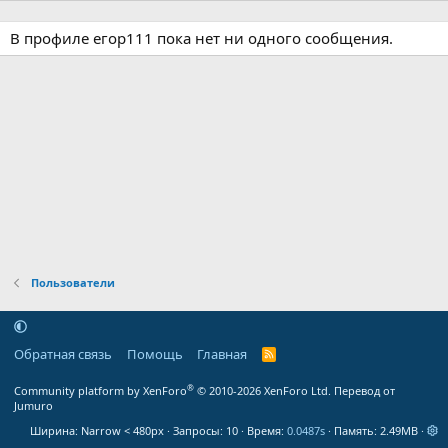
В профиле егор111 пока нет ни одного сообщения.
Пользователи
Обратная связь
Помощь
Главная
R
S
S
®
Community platform by XenForo
© 2010-2026 XenForo Ltd.
Перевод от
Jumuro
Ширина
Запросы
10
Время
0.0487s
Память
2.49MB