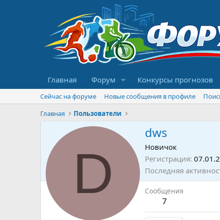
Главная
Форум
Конкурсы прогнозов
Сейчас на форуме
Новые сообщения в профиле
Поис
Главная
Пользователи
dws
D
Новичок
Регистрация
07.01.
Последняя активнос
Сообщения
7