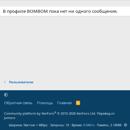
В профиле BOMBOM пока нет ни одного сообщения.
Пользователи
Обратная связь
Помощь
Главная
R
S
S
®
Community platform by XenForo
© 2010-2026 XenForo Ltd.
Перевод от
Jumuro
Ширина
Запросы
10
Время
0.0461s
Память
2.18MB