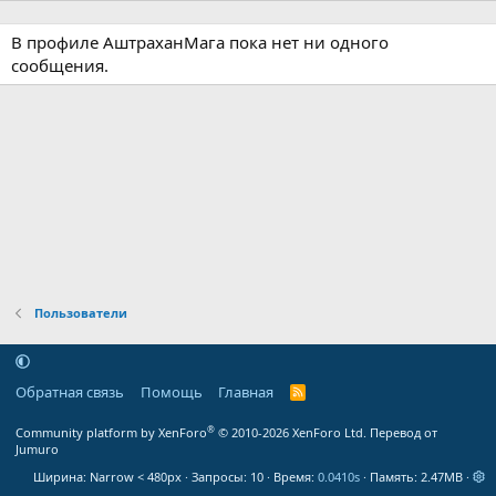
В профиле АштраханМага пока нет ни одного
сообщения.
Пользователи
Обратная связь
Помощь
Главная
R
S
S
®
Community platform by XenForo
© 2010-2026 XenForo Ltd.
Перевод от
Jumuro
Ширина
Запросы
10
Время
0.0410s
Память
2.47MB