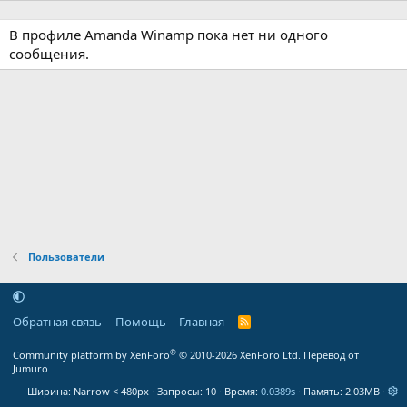
В профиле Amanda Winamp пока нет ни одного
сообщения.
Пользователи
Обратная связь
Помощь
Главная
R
S
S
®
Community platform by XenForo
© 2010-2026 XenForo Ltd.
Перевод от
Jumuro
Ширина
Запросы
10
Время
0.0389s
Память
2.03MB