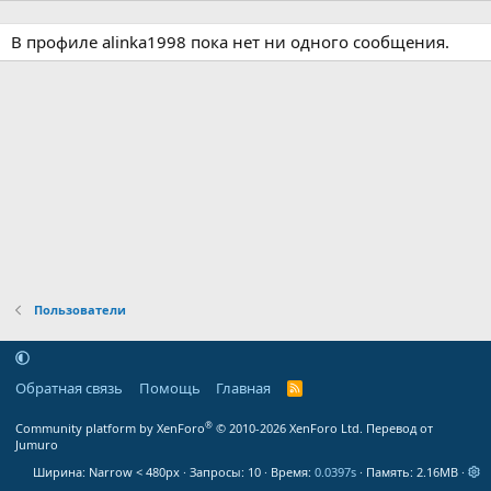
В профиле alinka1998 пока нет ни одного сообщения.
Пользователи
Обратная связь
Помощь
Главная
R
S
S
®
Community platform by XenForo
© 2010-2026 XenForo Ltd.
Перевод от
Jumuro
Ширина
Запросы
10
Время
0.0397s
Память
2.16MB