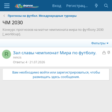
Вход
Регистрация
Прогнозы на футбол. Международные турниры
ЧМ 2030
Конкурс прогнозов на матчи чемпионата мира по футболу 2030
[_worldcup].
Фильтры
З
З
Зал славы чемпионат Мира по футболу.
R
а
а
rencis
Ответы
4
21.07.2026
к
к
р
р
Вам необходимо войти или зарегистрироваться, чтобы
ы
е
размещать здесь сообщения.
т
п
о
л
е
о