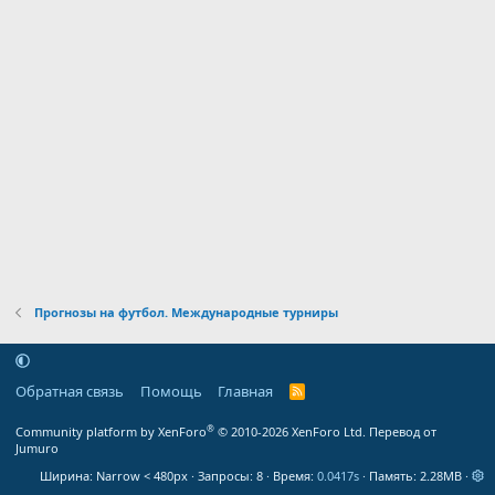
Прогнозы на футбол. Международные турниры
Обратная связь
Помощь
Главная
R
S
S
®
Community platform by XenForo
© 2010-2026 XenForo Ltd.
Перевод от
Jumuro
Ширина
Запросы
8
Время
0.0417s
Память
2.28MB