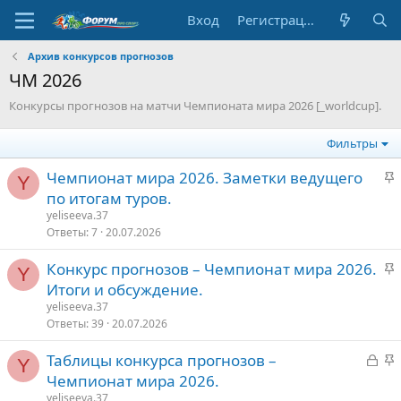
Вход
Регистрация
Архив конкурсов прогнозов
ЧМ 2026
Конкурсы прогнозов на матчи Чемпионата мира 2026 [_worldcup].
Фильтры
З
Чемпионат мира 2026. Заметки ведущего
Y
а
по итогам туров.
к
yeliseeva.37
р
Ответы
7
20.07.2026
е
З
Конкурс прогнозов – Чемпионат мира 2026.
п
Y
а
Итоги и обсуждение.
л
к
е
yeliseeva.37
р
Ответы
39
20.07.2026
е
о
З
З
Таблицы конкурса прогнозов –
п
Y
а
а
Чемпионат мира 2026.
л
к
к
е
yeliseeva.37