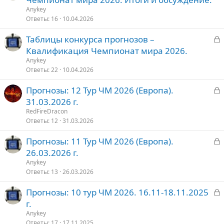
к
Anykey
р
Ответы
16
10.04.2026
З
Таблицы конкурса прогнозов –
т
а
Квалификация Чемпионат мира 2026.
о
к
Anykey
р
Ответы
22
10.04.2026
З
Прогнозы: 12 Тур ЧМ 2026 (Европа).
т
а
31.03.2026 г.
о
к
RedFireDracon
р
Ответы
12
31.03.2026
З
Прогнозы: 11 Тур ЧМ 2026 (Европа).
т
а
26.03.2026 г.
о
к
Anykey
р
Ответы
13
26.03.2026
З
Прогнозы: 10 тур ЧМ 2026. 16.11-18.11.2025
т
а
г.
о
к
Anykey
р
Ответы
17
17.11.2025