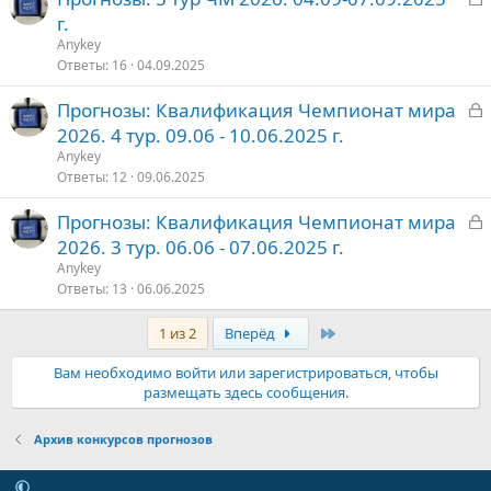
а
г.
о
к
Anykey
р
Ответы
16
04.09.2025
З
Прогнозы: Квалификация Чемпионат мира
т
а
2026. 4 тур. 09.06 - 10.06.2025 г.
о
к
Anykey
р
Ответы
12
09.06.2025
З
Прогнозы: Квалификация Чемпионат мира
т
а
2026. 3 тур. 06.06 - 07.06.2025 г.
о
к
Anykey
р
Ответы
13
06.06.2025
Последняя
1 из 2
Вперёд
т
о
Вам необходимо войти или зарегистрироваться, чтобы
размещать здесь сообщения.
Архив конкурсов прогнозов