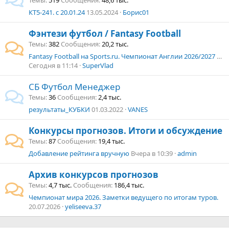
Темы
519
Сообщения
48,6 тыс.
КТ5-241. с 20.01.24
13.05.2024
Борис01
Фэнтези футбол / Fantasy Football
Темы
382
Сообщения
20,2 тыс.
Fantasy Football на Sports.ru. Чемпионат Англии 2026/2027 г. Чемпионшип.
Сегодня в 11:14
SuperVlad
СБ Футбол Менеджер
Темы
36
Сообщения
2,4 тыс.
результаты_КУБКИ
01.03.2022
VANES
Конкурсы прогнозов. Итоги и обсуждение
Темы
87
Сообщения
19,4 тыс.
Добавление рейтинга вручную
Вчера в 10:39
admin
Архив конкурсов прогнозов
Темы
4,7 тыс.
Сообщения
186,4 тыс.
Чемпионат мира 2026. Заметки ведущего по итогам туров.
20.07.2026
yeliseeva.37