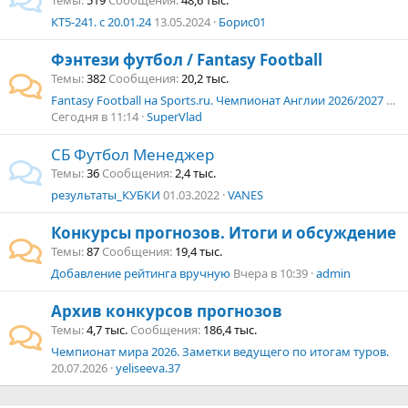
Темы
519
Сообщения
48,6 тыс.
КТ5-241. с 20.01.24
13.05.2024
Борис01
Фэнтези футбол / Fantasy Football
Темы
382
Сообщения
20,2 тыс.
Fantasy Football на Sports.ru. Чемпионат Англии 2026/2027 г. Чемпионшип.
Сегодня в 11:14
SuperVlad
СБ Футбол Менеджер
Темы
36
Сообщения
2,4 тыс.
результаты_КУБКИ
01.03.2022
VANES
Конкурсы прогнозов. Итоги и обсуждение
Темы
87
Сообщения
19,4 тыс.
Добавление рейтинга вручную
Вчера в 10:39
admin
Архив конкурсов прогнозов
Темы
4,7 тыс.
Сообщения
186,4 тыс.
Чемпионат мира 2026. Заметки ведущего по итогам туров.
20.07.2026
yeliseeva.37